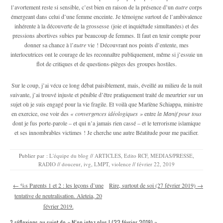
l’avortement reste si sensible, c’est bien en raison de la présence d’un
autre
corps
émergeant dans celui d’une femme enceinte. Je témoigne surtout de l’ambivalence
inhérente à la découverte de la grossesse (joie et inquiétude simultanées) et des
pressions abortives subies par beaucoup de femmes. Il faut en tenir compte pour
donner sa chance à l’
autre
vie ! Découvrant nos points d’entente, mes
interlocutrices ont le courage de les reconnaître publiquement, même si j’essuie un
flot de critiques et de questions-pièges des groupes hostiles.
Sur le coup, j’ai vécu ce long débat paisiblement, mais, éveillé au milieu de la nuit
suivante, j’ai trouvé injuste et pénible d’être pratiquement traité de meurtrier sur un
sujet où je suis engagé pour la vie fragile. Et voilà que Marlène Schiappa, ministre
en exercice, ose voir des
« convergences idéologiques »
entre
la Manif pour tous
dont je fus porte-parole – et qui n’a jamais rien cassé – et le terrorisme islamique
et ses innombrables victimes ! Je cherche une autre Béatitude pour me pacifier.
Publier par :
L'équipe du blog
//
ARTICLES
,
Edito RCF
,
MEDIAS/PRESSE
,
RADIO
//
douceur
,
ivg
,
LMPT
,
violence
//
février 22, 2019
Navigation des articles
←
%s Parents 1 et 2 : les leçons d’une
Rire, surtout de soi (27 février 2019)
→
tentative de neutralisation. Aleteia, 20
février 2019.
3 réflexions au sujet de «
N’en jetez plus ! (22 février 2019)
»