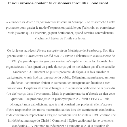
« Heureux les doux : ils possèderont la terre en héritage. »
Je m’accroche à cette
promesse pour garder le mode d’expression paisible que j’ai choisi en conscience.
Mais j’avoue qu’à l’intérieur, ça peut bouillonner, quand certains contradicteurs
s’acharnent à jeter de l’huile sur le feu.
Ce fut le cas au récent
Forum européen de la bioéthique
de Strasbourg. Son titre
général était :
« Mon corps est-il à moi ? »
Invité à débattre sur le sous-thème de
l’IVG, j’apprends que des groupes veulent m’empêcher de parler. Inquiets, les
organisateurs m’assignent un garde du corps qui ne me lâchera pas d’une semelle.
Ambiance ! Au moment où je suis présenté, de façon à la fois aimable et
caricaturale, je suis hué par une partie du public. Défendant ma présence, au nom
du débat, l’animatrice obtient le calme tout en marquant son hostilité à mes
convictions. J’espérais de vrais échanges sur la question pertinente de la place du
(ou des) corps dans l’avortement. Mais la première oratrice n’aborde en rien cette
question. Elle prononce juste un plaidoyer pour le « droit à l’IVG ». Puis,
dénonçant mon catholicisme, que je n’ai pourtant pas professé, elle m’accuse
d’être responsable des morts maternelles subies lors des avortements clandestins.
Et de conclure en reprochant à l’Eglise catholique son hostilité à l’IVG comme une
infidélité au message du Christ ! Comme si l’Église cautionnait les avortements
clandestins… Vient mon tour de parler : j’explique que, si la question de