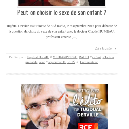
Peut-on choisir le sexe de son enfant ?
Tugdual Derville était l’invité de Sud Radio, le 9 septembre 2015 pour débattre de
la question du choix du sexe de son enfant avec le docteur Claude HUMEAU,
professeur émérite […]
Lire la suite →
Publier par :
Tugdual Derville
//
MEDIAS/PRESSE
,
RADIO
//
enfant
,
sélection
prénatale
,
sexe
//
septembre 10, 2015
//
Commentaire