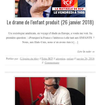
Le drame de l’enfant produit (26 janvier 2018)
Un sociologue américain, en voyage d’étude en Europe, a voulu me voir. Sa
première question : «Pourquoi la France s’intéresse-t-elle tant aux ENFANTS ?
Nous, aux Etats-Unis, nous n’en avons rien à […]
Lire la suite →
Publier par :
L'équipe du blog
//
Edito RCF
//
adoption
,
enfant
//
janvier 26, 2018
//
Commentaire