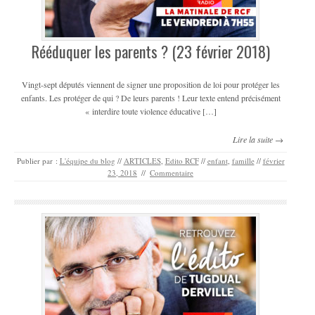
Rééduquer les parents ? (23 février 2018)
Vingt-sept députés viennent de signer une proposition de loi pour protéger les
enfants. Les protéger de qui ? De leurs parents ! Leur texte entend précisément
« interdire toute violence éducative […]
Lire la suite →
Publier par :
L'équipe du blog
//
ARTICLES
,
Edito RCF
//
enfant
,
famille
//
février
23, 2018
//
Commentaire