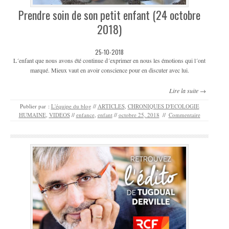
Prendre soin de son petit enfant (24 octobre
2018)
25-10-2018
L´enfant que nous avons été continue d´exprimer en nous les émotions qui l´ont
marqué. Mieux vaut en avoir conscience pour en discuter avec lui.
Lire la suite →
Publier par :
L'équipe du blog
//
ARTICLES
,
CHRONIQUES D'ECOLOGIE
HUMAINE
,
VIDEOS
//
enfance
,
enfant
//
octobre 25, 2018
//
Commentaire