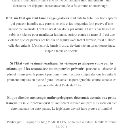
dictateurs ont déjà puni la transmission de la foi comme un mensonge…
Bref, un État qui veut faire l’ange (justicier) fait vite la bête
. Les bons apôtres
qui pensent interdire aux parents les cris et les moqueries font preuve d’une
naïveté rousseauiste. L’enfant n’est pas doux par nature. Et il n’a pas besoin de
subir la violence pour manifester la sienne, surtout contre sa mère. S’il est une
violence que les parents ont besoin de réguler avec tact et fermeté, c’est d’abord
celle des enfants. L’enfant roi, jamais frustré, devient vite un tyran domestique,
inapte à la vie en société.
Si l’État veut vraiment éradiquer les violences psychiques subie par les
enfants, qu’il les reconnaisse toutes pour les prévenir
: pensons à l’absence du
père et – sans jeter la pierre à personne – aux fractures conjugales que les enfants
prennent toujours en pleine figure. Pensons à la pornographie, contre laquelle les
parents attendent l’aide de l’Etat…
Et que dire des mensonges anthropologiques désormais assenés aux petits
français ?
On leur prétend qu’il est indifférent d’avoir son père et sa mère ou bien
deux mamans ou deux papas. Le législateur devrait faire preuve d’humilité.
Publier par :
L'équipe du blog
//
ARTICLES
,
Edito RCF
//
enfant
,
famille
//
février
23, 2018