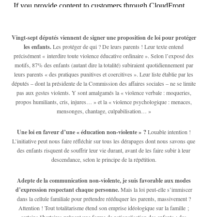
Vingt-sept députés viennent de signer une proposition de loi pour protéger
les enfants.
Les protéger de qui ? De leurs parents ! Leur texte entend
précisément « interdire toute violence éducative ordinaire ». Selon l’exposé des
motifs, 87% des enfants (autant dire la totalité) subiraient quotidiennement par
leurs parents « des pratiques punitives et coercitives ». Leur liste établie par les
députés – dont la présidente de la Commission des affaires sociales – ne se limite
pas aux gestes violents. Y sont amalgamés la « violence verbale : moqueries,
propos humiliants, cris, injures… » et la « violence psychologique : menaces,
mensonges, chantage, culpabilisation… »
Une loi en faveur d’une « éducation non-violente » ?
Louable intention !
L’initiative peut nous faire réfléchir sur tous les dérapages dont nous savons que
des enfants risquent de souffrir leur vie durant, avant de les faire subir à leur
descendance, selon le principe de la répétition.
Adepte de la communication non-violente, je suis favorable aux modes
d’expression respectant chaque personne.
Mais la loi peut-elle s’immiscer
dans la cellule familiale pour prétendre rééduquer les parents, massivement ?
Attention ! Tout totalitarisme étend son emprise idéologique sur la famille ;
certains libertaires prônent une forme de nationalisation des enfants ; des