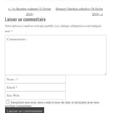
Navigation des articles
←
%s Respirer vraiment (21 février
Epouser l’émotion collective (28 février
2018)
2018)
→
Laisser un commentaire
Votre adresse e-mail ne sera pas publiée.
Les champs obligatoires sont indiqués
avec
*
Enregistrer mon nom, mon e-mail et mon site dans le navigateur pour mon
prochain commentaire.