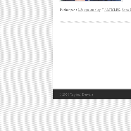
Publier par :
L'équipe du blog
//
ARTICLES
,
Edito 
© 2026
Tugdual Derville