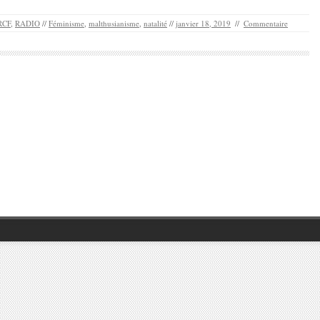
RCF
,
RADIO
//
Féminisme
,
malthusianisme
,
natalité
//
janvier 18, 2019
//
Commentaire