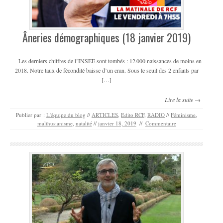
Âneries démographiques (18 janvier 2019)
Les derniers chiffres de l’INSEE sont tombés : 12 000 naissances de moins en
2018. Notre taux de fécondité baisse d’un cran. Sous le seuil des 2 enfants par
[…]
Lire la suite →
Publier par :
L'équipe du blog
//
ARTICLES
,
Edito RCF
,
RADIO
//
Féminisme
,
malthusianisme
,
natalité
//
janvier 18, 2019
//
Commentaire