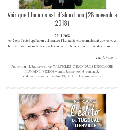
Voir que l´homme est d´abord bon (28 novembre
2018)
29-11-2018
Arrêtons l´autoflagellation qui menace l´humanité en reconnaissant que les êtres
humains sont naturellement portés au bien… Nous en avons maintes preuves.
Lire la suite →
Publier par :
L'équipe du blog
//
ARTICLES
,
CHRONIQUES D'ECOLOGIE
HUMAINE
,
VIDEOS
//
antispécisme
,
bonté
,
humanité
,
malthusianisme
//
novembre 29, 2018
//
Un commentaire