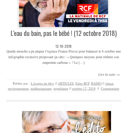
L’eau du bain, pas le bébé ! (12 octobre 2018)
12-10-2018
Quelle mouche a pu piquer l’Agence France Presse pour balancer le 8 octobre une
infographie exclusive proposant (je cite) : « Quelques moyens pour réduire son
empreinte carbone » ? Le […]
Lire la suite →
Publier par :
L'équipe du blog
//
ARTICLES
,
Edito RCF
,
RADIO
//
climat
,
environnement
,
malthusianisme
,
population
//
octobre 12, 2018
//
Commentaire