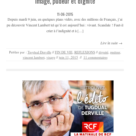
Image, pudeur et dignité
11-06-2015
Depuis mardi 9 juin, en quelques plans vidéo, avec des millions de Français, j’ai
pu découvrir Vincent Lambert tel qu’il est aujourd’hui : vivant. Scandale ! Faut-il
crier à l’indignité et à […]
Lire la suite →
Publier par :
Tugdual Derville
//
FIN DE VIE
,
REFLEXIONS
//
dignité
,
pudeur
,
vincent lambert
,
visage
//
juin 11, 2015
//
11 commentaires