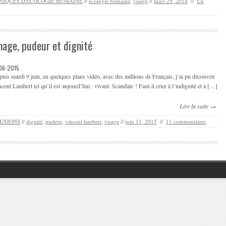
NIQUES D'ECOLOGIE HUMAINE
//
écologie humaine
,
visage
//
mars 29, 2018
//
Un
mage, pudeur et dignité
-06-2015
uis mardi 9 juin, en quelques plans vidéo, avec des millions de Français, j’ai pu découvrir
cent Lambert tel qu’il est aujourd’hui : vivant. Scandale ! Faut-il crier à l’indignité et à […]
Lire la suite →
EXIONS
//
dignité
,
pudeur
,
vincent lambert
,
visage
//
juin 11, 2015
//
11 commentaires