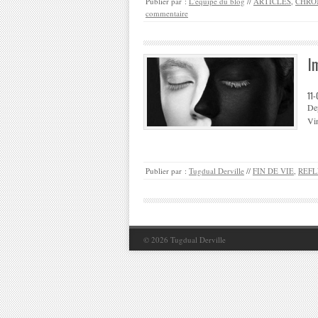
Publier par :
L'équipe du blog
//
ARTICLES
,
CHRO
commentaire
I
11
Dep
Vin
Publier par :
Tugdual Derville
//
FIN DE VIE
,
REFL
© 2026
Tugdual Derville