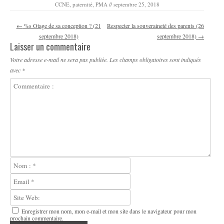
CCNE
,
paternité
,
PMA
//
septembre 25, 2018
Navigation des articles
←
%s Otage de sa conception ? (21
Respecter la souveraineté des parents (26
septembre 2018)
septembre 2018)
→
Laisser un commentaire
Votre adresse e-mail ne sera pas publiée.
Les champs obligatoires sont indiqués
avec
*
Enregistrer mon nom, mon e-mail et mon site dans le navigateur pour mon
prochain commentaire.