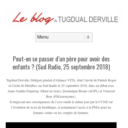
Aller au contenu
Menu
Peut-on se passer d’un père pour avoir des
enfants ? (Sud Radio, 25 septembre 2018)
Tugdual Derville, Délégué général d’Alliance VITA, était l’invité de Patrick Roger
et Cécile de Ménibus sur Sud Radio le 25 septembre 2018, dans un débat avec
Anne-Sophie Duperray (Mam’en Solo), Dominique Boran (AGPL) et Viencent
Bras (PMAnonymes).
Il réagissait aux conséquences de l’avis rendu le même jour par le CCNE sur
l’évolution de la loi de bioéthique, et notamment l’accès à la PMA pour les
femmes seules ou les couples de femmes.