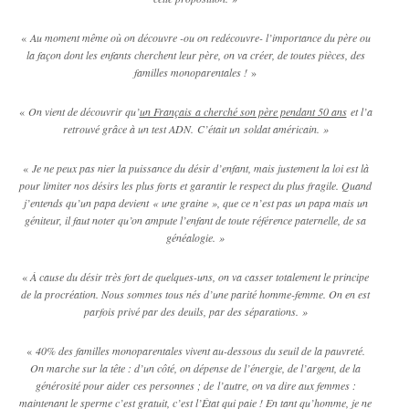
«
Au moment même où on découvre -ou on redécouvre- l’importance du père ou
la façon dont les enfants cherchent leur père, on va créer, de toutes pièces, des
familles monoparentales !
»
«
On vient de découvrir qu’
un Français a cherché son père pendant 50 ans
et l’a
retrouvé grâce à un test ADN. C’était un soldat américain.
»
«
Je ne peux pas nier la puissance du désir d’enfant, mais justement la loi est là
pour limiter nos désirs les plus forts et garantir le respect du plus fragile. Quand
j’entends qu’un papa devient
«
une graine
»
, que ce n’est pas un papa mais un
géniteur, il faut noter qu’on ampute l’enfant de toute référence paternelle, de sa
généalogie.
»
«
À cause du désir très fort de quelques-uns, on va casser totalement le principe
de la procréation. Nous sommes tous nés d’une parité homme-femme. On en est
parfois privé par des deuils, par des séparations.
»
«
40% des familles monoparentales vivent au-dessous du seuil de la pauvreté.
On marche sur la tête : d’un côté, on dépense de l’énergie, de l’argent, de la
générosité pour aider
ces personnes ; de
l’autre, on va dire aux femmes :
maintenant le sperme c’est gratuit, c’est l’État qui paie ! En tant qu’homme, je ne