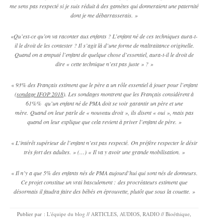
me sens pas respecté si je suis réduit à des gamètes qui donneraient une paternité
dont je me débarrasserais.
»
«
Qu’est-ce qu’on va raconter aux enfants ? L’enfant né de ces techniques aura-t-
il le droit de les contester ? Il s’agit là d’une forme de maltraitance originelle.
Quand on a amputé l’enfant de quelque chose d’essentiel, aura-t-il le droit de
dire « cette technique n’est pas juste » ?
»
«
93% des Français estiment que le père a un rôle essentiel à jouer pour l’enfant
(
sondage IFOP 2018
). Les sondages montrent que les Français considèrent à
61%%
qu’un enfant né de PMA doit se voir garantir un père et une
mère.
Quand on leur parle de « nouveau droit », ils disent « oui », mais pas
quand on leur explique que cela revient à priver l’enfant de père.
»
«
L’intérêt supérieur de l’enfant n’est pas respecté.
On préfère respecter le désir
très fort des adultes.
» (…) « Il va y avoir une grande mobilisation. »
«
Il n’y a que 5% des enfants nés de PMA aujourd’hui qui sont nés de donneurs.
Ce projet constitue un vrai basculement :
des procréateurs estiment que
désormais il faudra faire des bébés en éprouvette, plutôt que sous la couette
. »
Publier par :
L'équipe du blog
//
ARTICLES
,
AUDIOS
,
RADIO
//
Bioéthique
,