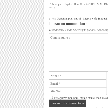
Publier par :
Tugdual Derville
//
ARTICLES
,
MEDIA
2015
Navigation des articles
←
%s Gestation pour autrui : interview de Tugdual 
Laisser un commentaire
Votre adresse e-mail ne sera pas publiée.
Les champ
Enregistrer mon nom, mon e-mail et mon site d