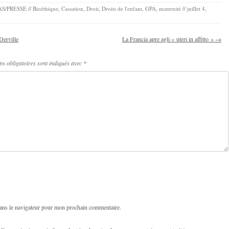
S/PRESSE
//
Bioéthique
,
Cassation
,
Droit
,
Droits de l'enfant
,
GPA
,
maternité
//
juillet 4,
Derville
La Francia apre agli « uteri in affitto »
→
s obligatoires sont indiqués avec
*
ans le navigateur pour mon prochain commentaire.