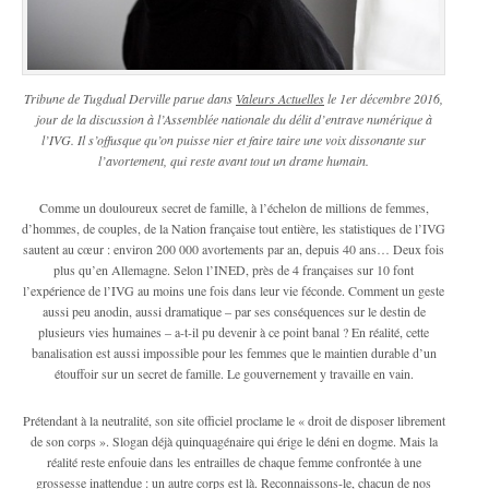
Tribune de Tugdual Derville parue dans
Valeurs Actuelles
le 1er décembre 2016,
jour de la discussion à l’Assemblée nationale du délit d’entrave numérique à
l’IVG. Il s’offusque qu’on puisse nier et faire taire une voix dissonante sur
l’avortement, qui reste avant tout un drame humain.
Comme un douloureux secret de famille, à l’échelon de millions de femmes,
d’hommes, de couples, de la Nation française tout entière, les statistiques de l’IVG
sautent au cœur : environ 200 000 avortements par an, depuis 40 ans… Deux fois
plus qu’en Allemagne. Selon l’INED, près de 4 françaises sur 10 font
l’expérience de l’IVG au moins une fois dans leur vie féconde. Comment un geste
aussi peu anodin, aussi dramatique – par ses conséquences sur le destin de
plusieurs vies humaines – a-t-il pu devenir à ce point banal ? En réalité, cette
banalisation est aussi impossible pour les femmes que le maintien durable d’un
étouffoir sur un secret de famille. Le gouvernement y travaille en vain.
Prétendant à la neutralité, son site officiel proclame le « droit de disposer librement
de son corps ». Slogan déjà quinquagénaire qui érige le déni en dogme. Mais la
réalité reste enfouie dans les entrailles de chaque femme confrontée à une
grossesse inattendue : un autre corps est là. Reconnaissons-le, chacun de nos