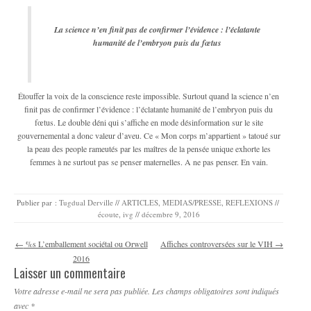
La science n’en finit pas de confirmer l’évidence : l’éclatante
humanité de l’embryon puis du fœtus
Étouffer la voix de la conscience reste impossible. Surtout quand la science n’en
finit pas de confirmer l’évidence : l’éclatante humanité de l’embryon puis du
fœtus. Le double déni qui s’affiche en mode désinformation sur le site
gouvernemental a donc valeur d’aveu. Ce « Mon corps m’appartient » tatoué sur
la peau des people rameutés par les maîtres de la pensée unique exhorte les
femmes à ne surtout pas se penser maternelles. A ne pas penser. En vain.
Publier par :
Tugdual Derville
//
ARTICLES
,
MEDIAS/PRESSE
,
REFLEXIONS
//
écoute
,
ivg
//
décembre 9, 2016
Navigation des articles
←
%s L’emballement sociétal ou Orwell
Affiches controversées sur le VIH
→
2016
Laisser un commentaire
Votre adresse e-mail ne sera pas publiée.
Les champs obligatoires sont indiqués
avec
*