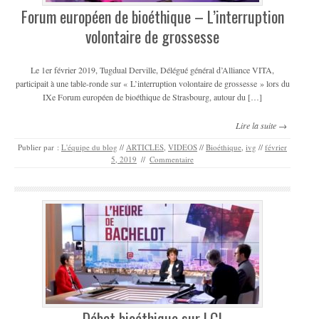
Forum européen de bioéthique – L’interruption
volontaire de grossesse
Le 1er février 2019, Tugdual Derville, Délégué général d’Alliance VITA,
participait à une table-ronde sur « L’interruption volontaire de grossesse » lors du
IXe Forum européen de bioéthique de Strasbourg, autour du […]
Lire la suite →
Publier par :
L'équipe du blog
//
ARTICLES
,
VIDEOS
//
Bioéthique
,
ivg
//
février
5, 2019
//
Commentaire
Débat bioéthique sur LCI