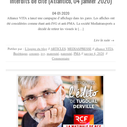
Interdits de cité (Atlantico, 04 janvier 2020)
04-01-2020
Alliance VITA a lancé une campagne d’affichage dans les gares. Les affiches ont
été considérées comme étant anti-IVG et anti-PMA. La société Mediatransports a
décidé de retirer les visuels le […]
Lire la suite →
Publier par :
L'équipe du blog
//
ARTICLES
,
MEDIAS/PRESSE
//
alliance VITA
,
Bioéthique
,
censure
,
ivg
,
maternité
,
paternité
,
PMA
//
janvier 4, 2020
//
Commentaire