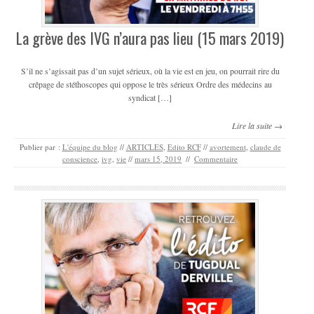
La grève des IVG n’aura pas lieu (15 mars 2019)
S’il ne s’agissait pas d’un sujet sérieux, où la vie est en jeu, on pourrait rire du
crêpage de stéthoscopes qui oppose le très sérieux Ordre des médecins au
syndicat […]
Lire la suite →
Publier par :
L'équipe du blog
//
ARTICLES
,
Edito RCF
//
avortement
,
claude de
conscience
,
ivg
,
vie
//
mars 15, 2019
//
Commentaire