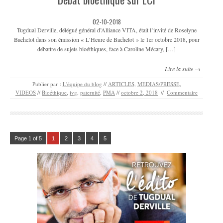
02-10-2018
Tugdual Derville, délégué général d’Alliance VITA, était l’invité de Roselyne
Bachelot dans son émission « L’Heure de Bachelot » le 1er octobre 2018, pour
débattre de sujets bioéthiques, face à Caroline Mécary, […]
Lire la suite →
Publier par :
L'équipe du blog
//
ARTICLES
,
MEDIAS/PRESSE
,
VIDEOS
//
Bioéthique
,
ivg
,
paternité
,
PMA
//
octobre 2, 2018
//
Commentaire
Page 1 of 5
1
2
3
4
5