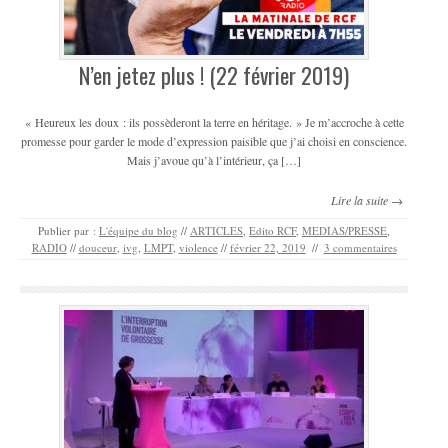
N’en jetez plus ! (22 février 2019)
« Heureux les doux : ils possèderont la terre en héritage. » Je m’accroche à cette
promesse pour garder le mode d’expression paisible que j’ai choisi en conscience.
Mais j’avoue qu’à l’intérieur, ça […]
Lire la suite →
Publier par :
L'équipe du blog
//
ARTICLES
,
Edito RCF
,
MEDIAS/PRESSE
,
RADIO
//
douceur
,
ivg
,
LMPT
,
violence
//
février 22, 2019
//
3 commentaires