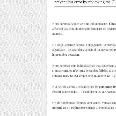
Nous sommes de plus en plus individualistes.
Chacu
affranchi des conditionnements familiaux ou sociaux 
moment.
Du coup, la parole donnée, l’engagement, la promesse
légendaire – de taper dans la main d’un éleveur pour 
la première occasion
.
Nous sommes tous individualistes. Pas seulement le
s’en sortent, ça n’est pas le cas des faibles
. Et c’
sommes marqués par ce que nous nommons les « gén
Nul ne sera étonné d’entendre que
les personnes tr
fortiori entre cousins – s’étant dissoutes en Occident,
Or, de nombreuses femmes sont seules. Veuves sans 
nomme une « euthanasie sociale »
. Personne ne 