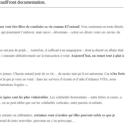
n veut être libre de conduire sa vie comme il l’entend
. Non seulement en toute liberté,
qui pourraient l’entraver, mais aussi – désormais – selon ses désirs voire ses envies du
 ont peu de poids… Autrefois, il suffisait à un maquignon – dont la dureté en affaire était
s’entendre définitivement sur la transaction à venir.
Aujourd’hui, on remet tout à plat à
s jeunes. Chacun entend jouir de sa vie… du moins tant qu’il est autonome. Car
si les forts
est là que je veux en venir : dans les services d’écoute et d’aide d’Alliance VITA, nous
érations fragiles ».
ès âgées sont les plus vulnérables
. Les solidarités horizontales – entre frères et sœurs, a
 on ne peut tabler que sur les solidarités verticales, entre parents et enfants.
enfants ou célibataires,
certaines sont si isolées qu’elles peuvent subir ce que je
prend de leurs nouvelles, personne ne s’en préoccupe…