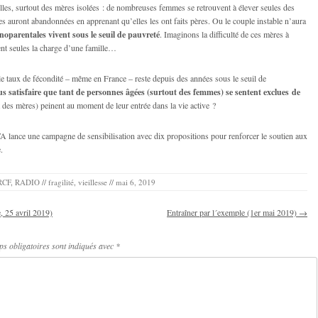
milles, surtout des mères isolées : de nombreuses femmes se retrouvent à élever seules des
auront abandonnées en apprenant qu’elles les ont faits pères. Ou le couple instable n’aura
oparentales vivent sous le seuil de pauvreté
. Imaginons la difficulté de ces mères à
tent seules la charge d’une famille…
le taux de fécondité – même en France – reste depuis des années sous le seuil de
satisfaire que tant de personnes âgées (surtout des femmes) se sentent exclues de
ut des mères) peinent au moment de leur entrée dans la vie active ?
A lance une campagne de sensibilisation avec dix propositions pour renforcer le soutien aux
.
RCF
,
RADIO
//
fragilité
,
vieillesse
//
mai 6, 2019
 25 avril 2019)
Entraîner par l´exemple (1er mai 2019)
→
s obligatoires sont indiqués avec
*