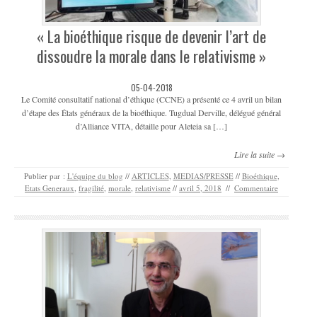
« La bioéthique risque de devenir l’art de
dissoudre la morale dans le relativisme »
05-04-2018
Le Comité consultatif national d’éthique (CCNE) a présenté ce 4 avril un bilan
d’étape des États généraux de la bioéthique. Tugdual Derville, délégué général
d’Alliance VITA, détaille pour Aleteia sa […]
Lire la suite →
Publier par :
L'équipe du blog
//
ARTICLES
,
MEDIAS/PRESSE
//
Bioéthique
,
Etats Generaux
,
fragilité
,
morale
,
relativisme
//
avril 5, 2018
//
Commentaire