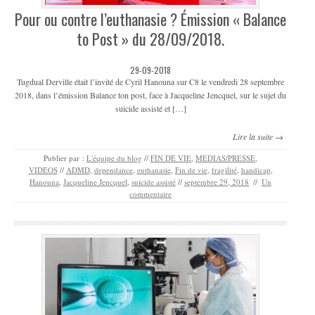
Pour ou contre l’euthanasie ? Émission « Balance
to Post » du 28/09/2018.
29-09-2018
Tugdual Derville était l’invité de Cyril Hanouna sur C8 le vendredi 28 septembre
2018, dans l’émission Balance ton post, face à Jacqueline Jencquel, sur le sujet du
suicide assisté et […]
Lire la suite →
Publier par :
L'équipe du blog
//
FIN DE VIE
,
MEDIAS/PRESSE
,
VIDEOS
//
ADMD
,
dependance
,
euthanasie
,
Fin de vie
,
fragilité
,
handicap
,
Hanouna
,
Jacqueline Jencquel
,
suicide assisté
//
septembre 29, 2018
//
Un
commentaire