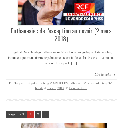
Euthanasie : de l’exception au devoir (2 mars
2018)
Tugdual Derville réagit cette semaine à la tribune cosignée par 156 députés,
intitulée « pour une liberté républicaine : le choix de sa fin de vie ». La bataille
autour d’une porte […]
Lire la suite →
Publier par :
L'équipe du blog
//
ARTICLES
,
Edito RCF
//
euthanasie
,
fragilité
,
liberté
//
mars 2, 2018
//
Commentaire
Page 1 of 3
1
2
3