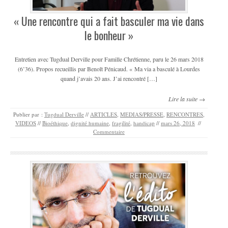
« Une rencontre qui a fait basculer ma vie dans
le bonheur »
Entretien avec Tugdual Derville pour Famille Chrétienne, paru le 26 mars 2018
(6’36). Propos recueillis par Benoît Pénicaud. « Ma via a basculé à Lourdes
quand j’avais 20 ans. J’ai rencontré […]
Lire la suite →
Publier par :
Tugdual Derville
//
ARTICLES
,
MEDIAS/PRESSE
,
RENCONTRES
,
VIDEOS
//
Bioéthique
,
dignité humaine
,
fragilité
,
handicap
//
mars 26, 2018
//
Commentaire