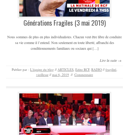
Générations Fragiles (3 mai 2019)
Nous sommes de plus en plus individualistes. Chacun veut être libre de conduire
sa vie comme il l’entend. Non seulement en toute liberté, affranchi des
conditionnements familiaux ou sociaux qui […]
Lire la suite →
Publier par :
L'équipe du blog
//
ARTICLES
,
Edito RCF
,
RADIO
//
fragilité
,
vieillesse
//
mai 6, 2019
//
Commentaire