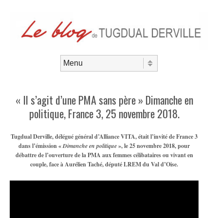
Aller au contenu
Menu
« Il s’agit d’une PMA sans père » Dimanche en
politique, France 3, 25 novembre 2018.
Tugdual Derville, délégué général d’Alliance VITA, était l’invité de France 3
dans l’émission «
Dimanche en politique
», le 25 novembre 2018, pour
débattre de l’ouverture de la PMA aux femmes célibataires ou vivant en
couple, face à Aurélien Taché, député LREM du Val d’Oise.