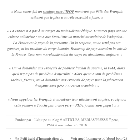
« Nous avons fait un
sondage avec l’IFOP
montrant que 93% des Français
estiment que le père a un rôle essentiel à jouer. »
« La France n’a pas à se ranger au moins-disant éthique. D’autres pays ont une
culture utilitariste ; on a aux États-Unis un marché secondaire de l’adoption…
La France est le pays de la personne. On la respecte, on ne vend pas ses
gamètes, ni les produits du corps humain. Beaucoup de pays attendent la voix de
la France. Cette non-marchandisation du corps est absolument majeure. »
« On va demander aux Français de financer l’achat de sperme, la PMA, alors
qu’il n’y a pas de problème d’infertilité ? Alors qu’on a tant de problèmes
sociaux, fiscaux, on va demander aux Français de payer pour la fabrication
d’enfants sans père ? C’est un scandale ! »
« Nous appelons les Français à manifester leur attachement au père, en signant
cette
pétition « Touche pas à mon père – PMA, jamais sans papa ! » »
Publier par :
L'équipe du blog
//
ARTICLES
,
MEDIAS/PRESSE
//
père
,
PMA
//
novembre 26, 2018
Navigation des articles
←
%s Petit traité d’humanisation du
Voir que l´homme est d´abord bon (28