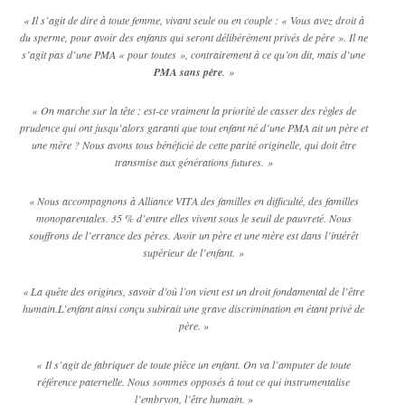
« Il s’agit de dire à toute femme, vivant seule ou en couple : « Vous avez droit à
du sperme, pour avoir des enfants qui seront délibérément privés de père ». Il ne
s’agit pas d’une PMA « pour toutes », contrairement à ce qu’on dit, mais d’une
PMA sans père
. »
« On marche sur la tête : est-ce vraiment la priorité de casser des règles de
prudence qui ont jusqu’alors garanti que tout enfant né d’une PMA ait un père et
une mère ? Nous avons tous bénéficié de cette parité originelle, qui doit être
transmise aux générations futures. »
« Nous accompagnons à Alliance VITA des familles en difficulté, des familles
monoparentales. 35 % d’entre elles vivent sous le seuil de pauvreté. Nous
souffrons de l’errance des pères. Avoir un père et une mère est dans l’intérêt
supérieur de l’enfant. »
« La quête des origines, savoir d’où l’on vient est un droit fondamental de l’être
humain.L’enfant ainsi conçu subirait une grave discrimination en étant privé de
père. »
« Il s’agit de fabriquer de toute pièce un enfant. On va l’amputer de toute
référence paternelle. Nous sommes opposés à tout ce qui instrumentalise
l’embryon, l’être humain. »