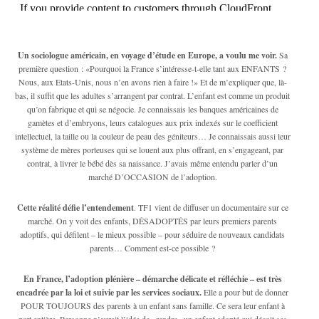
Un sociologue américain, en voyage d’étude en Europe, a voulu me voir.
Sa
première question : «Pourquoi la France s’intéresse-t-elle tant aux ENFANTS ?
Nous, aux Etats-Unis, nous n’en avons rien à faire !» Et de m’expliquer que, là-
bas, il suffit que les adultes s’arrangent par contrat. L’enfant est comme un produit
qu’on fabrique et qui se négocie. Je connaissais les banques américaines de
gamètes et d’embryons, leurs catalogues aux prix indexés sur le coefficient
intellectuel, la taille ou la couleur de peau des géniteurs… Je connaissais aussi leur
système de mères porteuses qui se louent aux plus offrant, en s’engageant, par
contrat, à livrer le bébé dès sa naissance. J’avais même entendu parler d’un
marché D’OCCASION de l’adoption.
Cette réalité défie l’entendement
. TF1 vient de diffuser un documentaire sur ce
marché. On y voit des enfants, DÉSADOPTÉS par leurs premiers parents
adoptifs, qui défilent – le mieux possible – pour séduire de nouveaux candidats
parents… Comment est-ce possible ?
En France, l’adoption plénière – démarche délicate et réfléchie – est très
encadrée par la loi et suivie par les services sociaux.
Elle a pour but de donner
POUR TOUJOURS des parents à un enfant sans famille. Ce sera leur enfant à
part entière. Personne n’aurait l’idée de «rendre» un enfant adopté qui déçoit ses