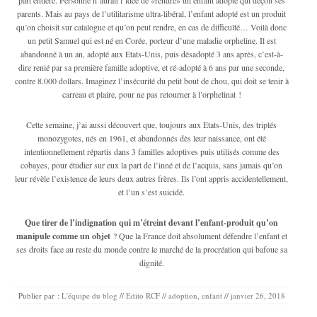
parents. Mais au pays de l’utilitarisme ultra-libéral, l’enfant adopté est un produit
qu’on choisit sur catalogue et qu’on peut rendre, en cas de difficulté… Voilà donc
un petit Samuel qui est né en Corée, porteur d’une maladie orpheline. Il est
abandonné à un an, adopté aux Etats-Unis, puis désadopté 3 ans après, c’est-à-
dire renié par sa première famille adoptive, et ré-adopté à 6 ans par une seconde,
contre 8.000 dollars. Imaginez l’insécurité du petit bout de chou, qui doit se tenir à
carreau et plaire, pour ne pas retourner à l’orphelinat !
Cette semaine, j’ai aussi découvert que, toujours aux Etats-Unis, des triplés
monozygotes, nés en 1961, et abandonnés dès leur naissance, ont été
intentionnellement répartis dans 3 familles adoptives puis utilisés comme des
cobayes, pour étudier sur eux la part de l’inné et de l’acquis, sans jamais qu’on
leur révèle l’existence de leurs deux autres frères. Ils l’ont appris accidentellement,
et l’un s’est suicidé.
Que tirer de l’indignation qui m’étreint devant l’enfant-produit qu’on
manipule comme un objet
? Que la France doit absolument défendre l’enfant et
ses droits face au reste du monde contre le marché de la procréation qui bafoue sa
dignité.
Publier par :
L'équipe du blog
//
Edito RCF
//
adoption
,
enfant
//
janvier 26, 2018