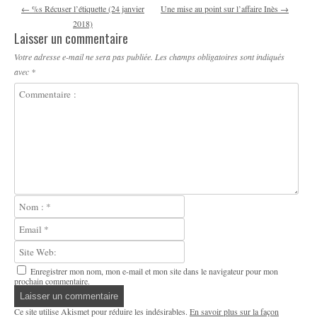
Navigation des articles
←
%s Récuser l’étiquette (24 janvier
Une mise au point sur l’affaire Inès
→
2018)
Laisser un commentaire
Votre adresse e-mail ne sera pas publiée.
Les champs obligatoires sont indiqués
avec
*
Enregistrer mon nom, mon e-mail et mon site dans le navigateur pour mon
prochain commentaire.
Ce site utilise Akismet pour réduire les indésirables.
En savoir plus sur la façon