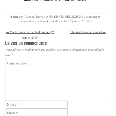
Auteur de
La bataille de l’euthanasie
, Salvator
Publier par :
Tugdual Derville
//
FIN DE VIE
,
REFLEXIONS
//
acharnement
thérapeutique
,
euthanasie
,
Fin de vie
,
Inès
//
janvier 26, 2018
Navigation des articles
←
%s Le drame de l’enfant produit (26
L’humanité contre le robot
→
janvier 2018)
Laisser un commentaire
Votre adresse e-mail ne sera pas publiée.
Les champs obligatoires sont indiqués
avec
*