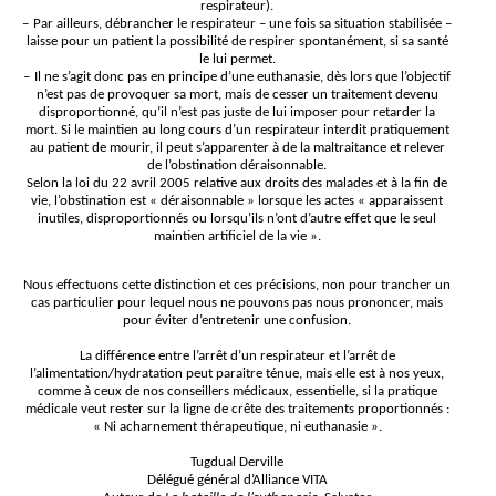
respirateur).
–
Par ailleurs, débrancher le respirateur – une fois sa situation stabilisée –
laisse pour un patient la possibilité de respirer spontanément, si sa santé
le lui permet.
–
Il ne s’agit donc pas en principe d’une euthanasie, dès lors que l’objectif
n’est pas de provoquer sa mort, mais de cesser un traitement devenu
disproportionné, qu’il n’est pas juste de lui imposer pour retarder la
mort. Si le maintien au long cours d’un respirateur interdit pratiquement
au patient de mourir, il peut s’apparenter à de la maltraitance et relever
de l’obstination déraisonnable.
Selon la loi du 22 avril 2005 relative aux droits des malades et à la fin de
vie, l’obstination est « déraisonnable » lorsque les actes «
apparaissent
inutiles, disproportionnés ou lorsqu’ils n’ont d’autre effet que le seul
maintien artificiel de la vie ».
Nous effectuons cette distinction et ces précisions, non pour trancher un
cas particulier pour lequel nous ne pouvons pas nous prononcer, mais
pour éviter d’entretenir une confusion.
La différence entre l’arrêt d’un respirateur et l’arrêt de
l’alimentation/hydratation peut paraitre ténue, mais elle est à nos yeux,
comme à ceux de nos conseillers médicaux, essentielle, si la pratique
médicale veut rester sur la ligne de crête des traitements proportionnés :
« Ni acharnement thérapeutique, ni euthanasie ».
Tugdual Derville
Délégué général d’Alliance VITA