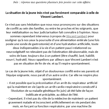
Inès : réponse aux questions plusieurs fois posées sur cette affaire.
La situation de la jeune Inès n’est pas forcément comparable à celle de
Vincent Lambert.
Ce n’est pas sans hésitation que nous nous prononçons sur des situations
de conflit au sein des familles, ou entre les proches et les soignants, que
leur médiatisation ou leur judiciarisation fait connaître à l’opinion. Nous
sommes cependant intervenus à propos de
Vincent Lambert
pour
souligner qu’à nos yeux la poursuite d’une alimentation entérale (une fois
posée une sonde de gastrostomie) et d’une hydratation artificielle, toute
deux indispensables à la vie d’un patient pauci-relationnel ou
neurovégétatif ne relevaient pas de l’obstination déraisonnable, mais de
soins de base, toujours dus à un patient (être chauffé, lavé, habillé,
nourri, hydraté). Nous rappelions par ailleurs que Vincent Lambert n’est
pas en situation de fin de vie, et qu’il respire spontanément.
Le cas de la jeune Inès, objet d’un douloureux conflit entre ses parents et
l’équipe soignante, nous paraît d’un autre ordre. Car elle ne respire plus
spontanément.
–
Il est possible que la préconisation d’un arrêt du respirateur artificiel
qui la maintient en vie (après un arrêt cardio-respiratoire consécutif à
l’évolution de sa maladie génétique fin juin) ait été faite de façon
indélicate et précipitée, au début de l’été.
–
Cependant, il n’est pas du rôle de la médecine de maintenir un patient
gravement malade et inconscient artificiellement en vie pendant des
mois, en forçant sa fonction respiratoire, par une machine (le