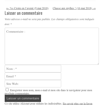
Navigation des articles
←
%s Croire en l’avenir (9 mai 2018)
Chasse aux mythes ! (16 mai 2018)
→
Laisser un commentaire
Votre adresse e-mail ne sera pas publiée.
Les champs obligatoires sont indiqués
avec
*
Enregistrer mon nom, mon e-mail et mon site dans le navigateur pour mon
prochain commentaire.
Ce site utilise Akismet pour réduire les indésirables.
En savoir plus sur la façon