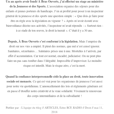
Un an après avoir fondé À Bras Ouverts, j’ai effectué un stage au ministère
de la Jeunesse et des Sports.
L’association organise des séjours pour des
enfants et jeunes porteurs de handicaps. J’en ai profité pour poser à un inspecteur
général de la jeunesse et des sports une question simple : « Que dois-je faire pour
être en règle avec la législation en vigueur ? » Après m’avoir écouté avec
bienveillance décrire nos activités, l’inspecteur m’avait répondu : « Surtout rien :
à ce stade de ton œuvre, le droit la tuerait ». C’était il y a 30 ans.
Depuis, À Bras Ouverts s’est conformé à la législation.
Mais l’emprise du
droit sur nos vies a empiré. Il pleut des normes, que nul n’est censé ignorer.
Sanitaires, sécuritaires… Salutaires prises une à une. Mortelles à l’arrivée, par
effet d’accumulation. Car tout est normé, encadré, judiciarisé. On ne peut plus
faire un pas sans tomber dans l’illégalité. Impossible d’improviser. Le moindre
risque est interdit. Mais le risque zéro, c’est la mort.
Quand la confiance interpersonnelle cède la place au droit, toute innovation
sociale est menacée.
Ce qui est vrai pour les organismes de jeunesse l’est aussi
pour notre vie quotidienne. L’amoncellement des lois et règlements généraux est
en passe d’étouffer notre créativité et la vraie solidarité. Vivement le renouveau
des corps intermédiaires et de la subsidiarité !
Publier par :
L'équipe du blog
//
ARTICLES
,
Edito RCF
,
RADIO
//
Droit
//
mai 11,
2018