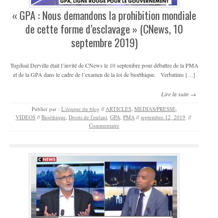
« GPA : Nous demandons la prohibition mondiale
de cette forme d’esclavage » (CNews, 10
septembre 2019)
Tugdual Derville était l’invité de CNews le 10 septembre pour débattre de la PMA
et de la GPA dans le cadre de l’examen de la loi de bioéthique. Verbatims […]
Lire la suite →
Publier par :
L'équipe du blog
//
ARTICLES
,
MEDIAS/PRESSE
,
VIDEOS
//
Bioéthique
,
Droits de l'enfant
,
GPA
,
PMA
//
septembre 12, 2019
//
Commentaire