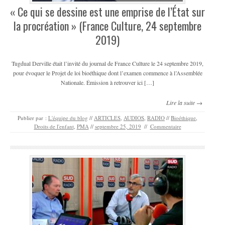
« Ce qui se dessine est une emprise de l’État sur
la procréation » (France Culture, 24 septembre
2019)
Tugdual Derville était l’invité du journal de France Culture le 24 septembre 2019,
pour évoquer le Projet de loi bioéthique dont l’examen commence à l’Assemblée
Nationale. Émission à retrouver ici […]
Lire la suite →
Publier par :
L'équipe du blog
//
ARTICLES
,
AUDIOS
,
RADIO
//
Bioéthique
,
Droits de l'enfant
,
PMA
//
septembre 25, 2019
//
Commentaire