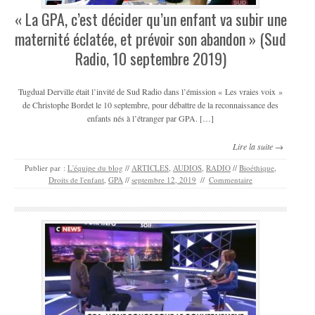
« La GPA, c’est décider qu’un enfant va subir une
maternité éclatée, et prévoir son abandon » (Sud
Radio, 10 septembre 2019)
Tugdual Derville était l’invité de Sud Radio dans l’émission « Les vraies voix »
de Christophe Bordet le 10 septembre, pour débattre de la reconnaissance des
enfants nés à l’étranger par GPA. […]
Lire la suite →
Publier par :
L'équipe du blog
//
ARTICLES
,
AUDIOS
,
RADIO
//
Bioéthique
,
Droits de l'enfant
,
GPA
//
septembre 12, 2019
//
Commentaire