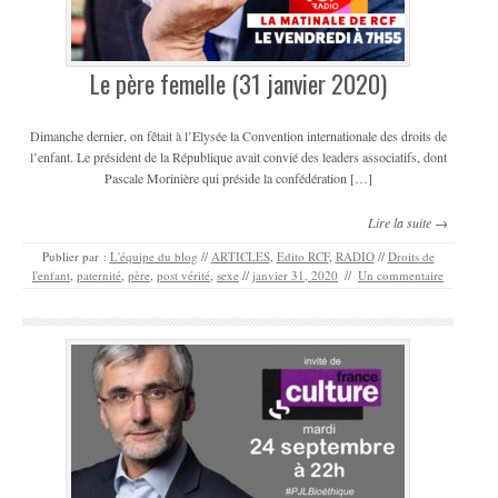
Le père femelle (31 janvier 2020)
Dimanche dernier, on fêtait à l’Elysée la Convention internationale des droits de
l’enfant. Le président de la République avait convié des leaders associatifs, dont
Pascale Morinière qui préside la confédération […]
Lire la suite →
Publier par :
L'équipe du blog
//
ARTICLES
,
Edito RCF
,
RADIO
//
Droits de
l'enfant
,
paternité
,
père
,
post vérité
,
sexe
//
janvier 31, 2020
//
Un commentaire