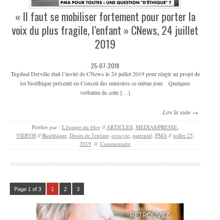
« Il faut se mobiliser fortement pour porter la
voix du plus fragile, l’enfant » CNews, 24 juillet
2019
25-07-2019
Tugdual Derville était l’invité de CNews le 24 juillet 2019 pour réagir au projet de
loi bioéthique présenté en Conseil des ministres ce même jour. Quelques
verbatim de cette […]
Lire la suite →
Publier par :
L'équipe du blog
//
ARTICLES
,
MEDIAS/PRESSE
,
VIDEOS
//
Bioéthique
,
Droits de l'enfant
,
ovocyte
,
paternité
,
PMA
//
juillet 25,
2019
//
Commentaire
Page 1 of 3
1
2
3