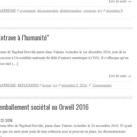
Lire la suite →
S/PRESSE
//
avortement
,
déconstruction
,
désinformation
,
grossesse
,
ivg
//
décembre 9,
Entrave à l’humanité”
bune de Tugdual Derville parue dans Valeurs Actuelles le 1er décembre 2016, jour de la
cussion à l’Assemblée nationale du délit d’entrave numérique à l’IVG. Il s’offusque qu’on
sse nier […]
Lire la suite →
S/PRESSE
,
REFLEXIONS
//
écoute
,
ivg
//
décembre 9, 2016
//
Commentaire
’emballement sociétal ou Orwell 2016
-12-2016
bune libre de Tugdual Derville, parue dans Valeurs Actuelles le 24 novembre 2016. N’ayant
s que six mois pour jouir de leur collusion avec le pouvoir en place, les déconstructeurs
]