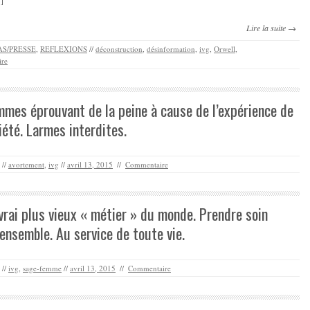
Lire la suite →
S/PRESSE
,
REFLEXIONS
//
déconstruction
,
désinformation
,
ivg
,
Orwell
,
re
mes éprouvant de la peine à cause de l’expérience de
iété. Larmes interdites.
//
avortement
,
ivg
//
avril 13, 2015
//
Commentaire
rai plus vieux « métier » du monde. Prendre soin
ensemble. Au service de toute vie.
//
ivg
,
sage-femme
//
avril 13, 2015
//
Commentaire