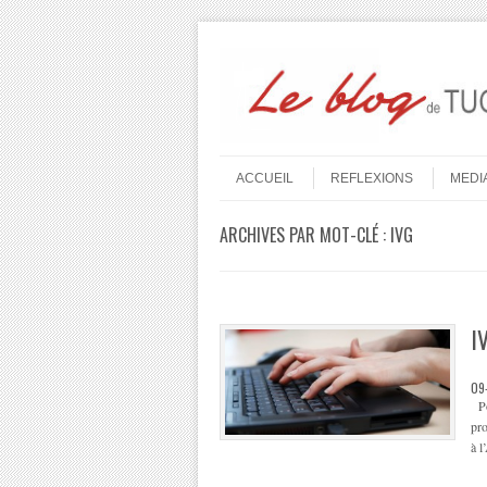
Aller au contenu
Menu
ACCUEIL
REFLEXIONS
MEDI
ARCHIVES PAR MOT-CLÉ :
IVG
I
09
Pou
pro
à 