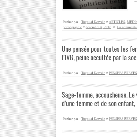
Publier par :
Tugdual Derville
//
ARTICLES
,
MEDIA
pornographie
//
décembre 8, 2016
//
Un commentai
Une pensée pour toutes les fem
l’IVG, peine occultée par la soc
Publier par :
Tugdual Derville
//
PENSEES BREVES
Sage-femme, accoucheuse. Le v
d’une femme et de son enfant, 
Publier par :
Tugdual Derville
//
PENSEES BREVES