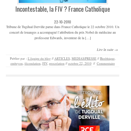
Incontestable, la FIV ? France Catholique
22-10-2010
Tribune de Tugdual Derville parue dans France Catholique le 22 octobre 2010. Un
concert de louanges a accompagné l’attribution du prix Nobel de médecine au
professeur Edwards, inventeur de la […]
Lire la suite →
Publier par :
L'équipe du blog
//
ARTICLES
,
MEDIAS/PRESSE
//
Bioéthique
,
embryon
,
fécondation
,
FIV
,
procréation
//
octobre 22, 2010
//
Commentaire