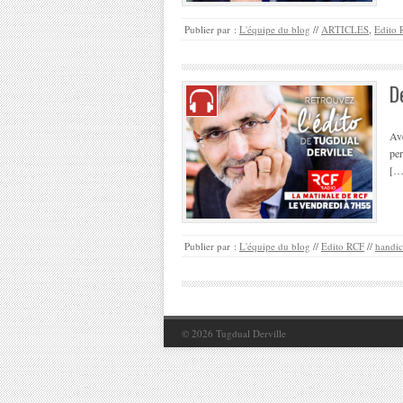
Publier par :
L'équipe du blog
//
ARTICLES
,
Edito 
D
Av
per
[…
Publier par :
L'équipe du blog
//
Edito RCF
//
handi
© 2026
Tugdual Derville