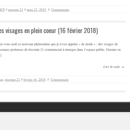
RCF
//
trisomie 21
//
mars 22, 2019
//
Commentaire
es visages en plein coeur (16 février 2018)
ez-vous noté ce nouveau phénomène que je n’ose appeler « de mode » : des visages de
sonnes porteuses de trisomie 21 commencent à émerger dans l’espace public. Dernier en
]
Lire la suite →
cap
,
trisomie 21
//
février 16, 2018
//
Commentaire