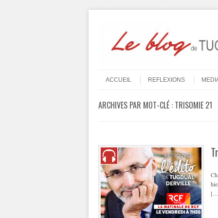
Aller au contenu
Menu
ACCUEIL
REFLEXIONS
MEDI
ARCHIVES PAR MOT-CLÉ :
TRISOMIE 21
T
Cha
hie
[…