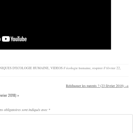
NIQUES D'ECOLOGIE HUMAINE
,
VIDEOS
//
écologie humaine
,
respirer
//
février 22,
Rééduquer les parents ? (23 février 2018)
→
évrier 2018)
»
s obligatoires sont indiqués avec
*