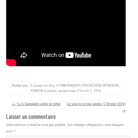
Publier par :
L'équipe du blog
//
CHRONIQUES D'ECOLOGIE HUMAINE
,
VIDEOS
//
animal
,
antispécisme
//
février 1, 2018
Navigation des articles
←
%s L’humanité contre le robot
Le sexe n’est pas neutre (2 février 2018)
→
Laisser un commentaire
Votre adresse e-mail ne sera pas publiée.
Les champs obligatoires sont indiqués
avec
*