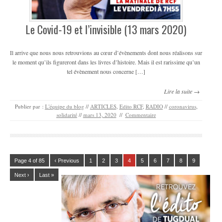
Le Covid-19 et l’invisible (13 mars 2020)
Il arrive que nous nous retrouvions au cœur d’évènements dont nous réalisons sur
le moment qu’ils figureront dans les livres d’histoire. Mais il est rarissime qu’un
tel évènement nous concerne […]
Lire la suite →
Publier par :
L'équipe du blog
//
ARTICLES
,
Edito RCF
,
RADIO
//
coronavirus
,
solidarité
//
mars 13, 2020
//
Commentaire
Page 4 of 85
‹ Previous
1
2
3
4
5
6
7
8
9
Next ›
Last »