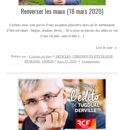
Renverser les maux (18 mars 2020)
Certains mots sont grevés d’une acception péjorative alors qu’ils mériteraient
d’être réévalués : fatigue, douleur, fièvre… Et si nous en faisons des alliés,en vue
d’une vie plus saine et plus […]
Lire la suite →
Publier par :
L'équipe du blog
//
ARTICLES
,
CHRONIQUES D'ECOLOGIE
HUMAINE
,
VIDEOS
//
mars 19, 2020
//
Commentaire