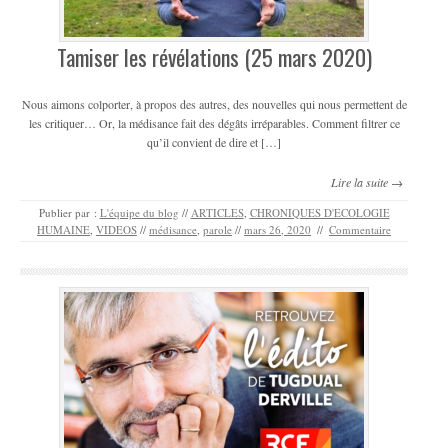
Tamiser les révélations (25 mars 2020)
Nous aimons colporter, à propos des autres, des nouvelles qui nous permettent de
les critiquer… Or, la médisance fait des dégâts irréparables. Comment filtrer ce
qu’il convient de dire et […]
Lire la suite →
Publier par :
L'équipe du blog
//
ARTICLES
,
CHRONIQUES D'ECOLOGIE
HUMAINE
,
VIDEOS
//
médisance
,
parole
//
mars 26, 2020
//
Commentaire