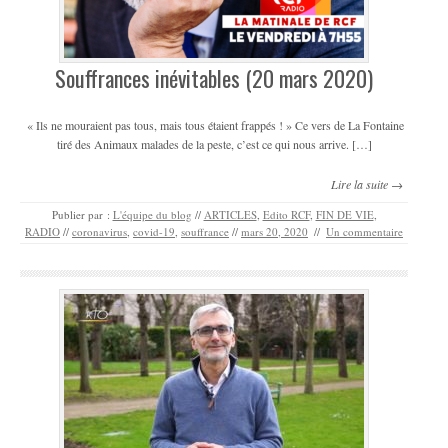
Souffrances inévitables (20 mars 2020)
« Ils ne mouraient pas tous, mais tous étaient frappés ! » Ce vers de La Fontaine
tiré des Animaux malades de la peste, c’est ce qui nous arrive. […]
Lire la suite →
Publier par :
L'équipe du blog
//
ARTICLES
,
Edito RCF
,
FIN DE VIE
,
RADIO
//
coronavirus
,
covid-19
,
souffrance
//
mars 20, 2020
//
Un commentaire