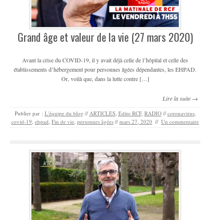
Grand âge et valeur de la vie (27 mars 2020)
Avant la crise du COVID-19, il y avait déjà celle de l’hôpital et celle des
établissements d’hébergement pour personnes âgées dépendantes, les EHPAD.
Or, voilà que, dans la lutte contre […]
Lire la suite →
Publier par :
L'équipe du blog
//
ARTICLES
,
Edito RCF
,
RADIO
//
coronavirus
,
covid-19
,
ehpad
,
Fin de vie
,
personnes âgées
//
mars 27, 2020
//
Un commentaire