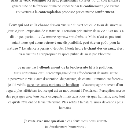
Mais je veux souligner ici
généralisée de la frénésie humaine imposée par le
confinement
; de l’autre
l’ouverture à
la contemplation
proposée par ce même
confinement
.
Ceux qui ont eu la chance
d’avoir vue sur du vert ont eu le loisir de suivre au
jour le jour l’explosion de la
nature
, l’éclosion printanière de la vie ! On nous a
dit un peu partout :
« La nature reprend ses droits. »
Mais n’est-ce pas tout
autant nous qui avons retrouvé une disponibilité, peut-être un goût, pour la
nature ?
Le silence a permis d’écouter à toute heure le
chant des oiseaux
, il est
vrai enclins à s’approprier l’espace public délaissé par l’homme.
Je ne nie pas
l’effondrement de la biodiversité
lié à la pollution.
Mais constatons qu’il s’accompagnait d’un effondrement de notre acuité
à percevoir la vie. Faute d’attention, de patience, de calme. L’immobilité forcée –
je l’ai vérifié
avec mes amis porteurs de handicap
– s’accompagne souvent d’un
regard plus affûté sur tout ce qui est en mouvement à l’extérieur. Perception accrue
des paysages avec tous leurs occupants, mais aussi des visages humains, avec tout
ce qu’ils révèlent de la vie intérieure. Plus reliés à la nature, nous devenons plus
humains.
Je reste avec une question :
ces deux mois nous auront-
ils durablement humanisés ?