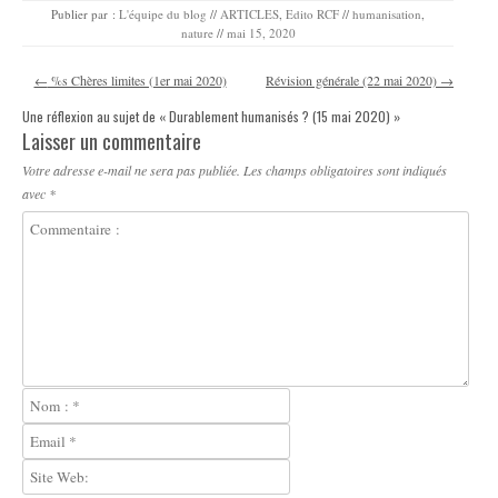
Publier par :
L'équipe du blog
//
ARTICLES
,
Edito RCF
//
humanisation
,
nature
//
mai 15, 2020
Navigation des articles
←
%s Chères limites (1er mai 2020)
Révision générale (22 mai 2020)
→
Une réflexion au sujet de «
Durablement humanisés ? (15 mai 2020)
»
Laisser un commentaire
Votre adresse e-mail ne sera pas publiée.
Les champs obligatoires sont indiqués
avec
*