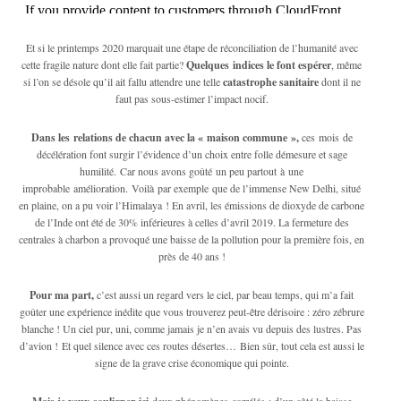
Et si le printemps 2020 marquait une étape de réconciliation de l’humanité avec
cette fragile nature dont elle fait partie?
Quelques indices le font espérer
, même
si l’on se désole qu’il ait fallu attendre une telle
catastrophe sanitaire
dont il ne
faut pas sous-estimer l’impact nocif.
Dans les relations de chacun avec la « maison commune »,
ces mois de
décélération font surgir l’évidence d’un choix entre folle démesure et sage
humilité. Car nous avons goûté un peu partout à une
improbable amélioration. Voilà par exemple que de l’immense New Delhi, situé
en plaine, on a pu voir l’Himalaya ! En avril, les émissions de dioxyde de carbone
de l’Inde ont été de 30% inférieures à celles d’avril 2019. La fermeture des
centrales à charbon a provoqué une baisse de la pollution pour la première fois, en
près de 40 ans !
Pour ma part,
c’est aussi un regard vers le ciel, par beau temps, qui m’a fait
goûter une expérience inédite que vous trouverez peut-être dérisoire : zéro zébrure
blanche ! Un ciel pur, uni, comme jamais je n’en avais vu depuis des lustres. Pas
d’avion ! Et quel silence avec ces routes désertes… Bien sûr, tout cela est aussi le
signe de la grave crise économique qui pointe.
deux phénomènes corrélés : d’un côté la baisse