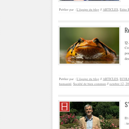
Publier par :
L'équipe du blog
//
ARTICLES
,
Edito 
R
12
Co
pou
des
Publier par :
L'équipe du blog
//
ARTICLES
,
ECOL
humanité
,
Société de bien commun
//
octobre 12, 2
S
Et 
: t