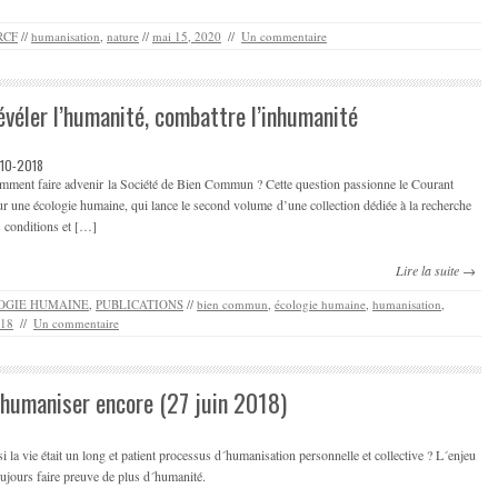
RCF
//
humanisation
,
nature
//
mai 15, 2020
//
Un commentaire
évéler l’humanité, combattre l’inhumanité
-10-2018
mment faire advenir la Société de Bien Commun ? Cette question passionne le Courant
r une écologie humaine, qui lance le second volume d’une collection dédiée à la recherche
 conditions et […]
Lire la suite →
OGIE HUMAINE
,
PUBLICATIONS
//
bien commun
,
écologie humaine
,
humanisation
,
018
//
Un commentaire
’humaniser encore (27 juin 2018)
si la vie était un long et patient processus d´humanisation personnelle et collective ? L´enjeu
oujours faire preuve de plus d´humanité.