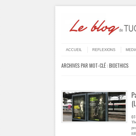
Aller au contenu
Menu
ACCUEIL
REFLEXIONS
MEDI
ARCHIVES PAR MOT-CLÉ :
BIOETHICS
P
(
07
The
pro
Eff