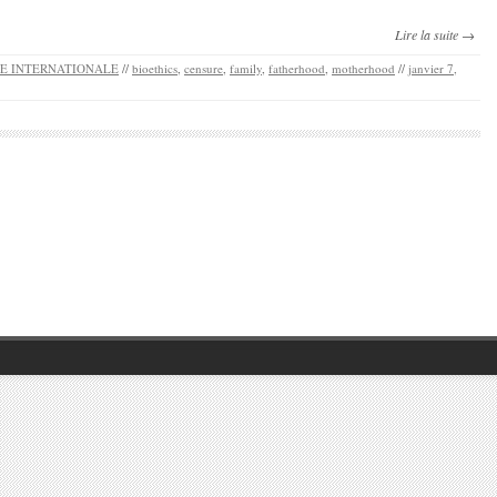
Lire la suite →
SE INTERNATIONALE
//
bioethics
,
censure
,
family
,
fatherhood
,
motherhood
//
janvier 7,