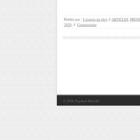
Publier par :
L'équipe du blog
//
ARTICLES
,
PRES
2020
//
Commentaire
© 2026
Tugdual Derville