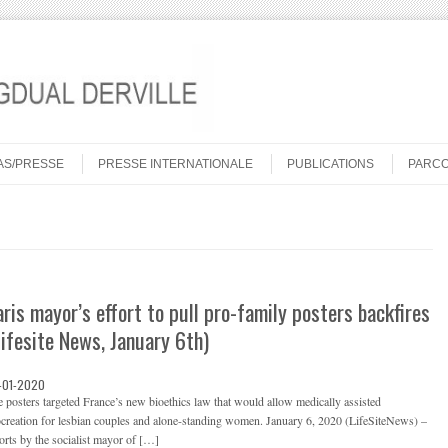
AS/PRESSE
PRESSE INTERNATIONALE
PUBLICATIONS
PARC
aris mayor’s effort to pull pro-family posters backfires
Lifesite News, January 6th)
-01-2020
 posters targeted France’s new bioethics law that would allow medically assisted
creation for lesbian couples and alone-standing women. January 6, 2020 (LifeSiteNews) –
orts by the socialist mayor of […]