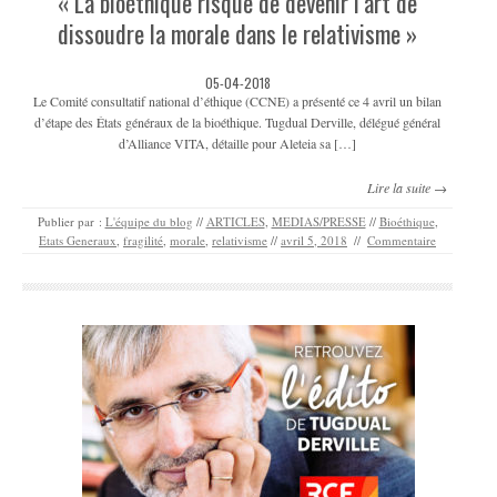
« La bioéthique risque de devenir l’art de
dissoudre la morale dans le relativisme »
05-04-2018
Le Comité consultatif national d’éthique (CCNE) a présenté ce 4 avril un bilan
d’étape des États généraux de la bioéthique. Tugdual Derville, délégué général
d’Alliance VITA, détaille pour Aleteia sa […]
Lire la suite →
Publier par :
L'équipe du blog
//
ARTICLES
,
MEDIAS/PRESSE
//
Bioéthique
,
Etats Generaux
,
fragilité
,
morale
,
relativisme
//
avril 5, 2018
//
Commentaire