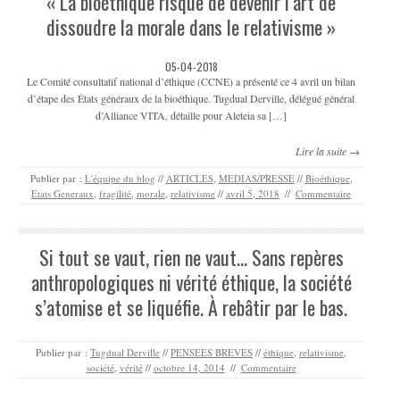
« La bioéthique risque de devenir l’art de
dissoudre la morale dans le relativisme »
05-04-2018
Le Comité consultatif national d’éthique (CCNE) a présenté ce 4 avril un bilan
d’étape des États généraux de la bioéthique. Tugdual Derville, délégué général
d’Alliance VITA, détaille pour Aleteia sa […]
Lire la suite →
Publier par :
L'équipe du blog
//
ARTICLES
,
MEDIAS/PRESSE
//
Bioéthique
,
Etats Generaux
,
fragilité
,
morale
,
relativisme
//
avril 5, 2018
//
Commentaire
Si tout se vaut, rien ne vaut… Sans repères
anthropologiques ni vérité éthique, la société
s’atomise et se liquéfie. À rebâtir par le bas.
Publier par :
Tugdual Derville
//
PENSEES BREVES
//
éthique
,
relativisme
,
société
,
vérité
//
octobre 14, 2014
//
Commentaire