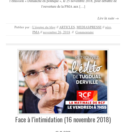
l’émission « Dimanche en politique », le 25 novembre 2018, pour débattre de
l’ouverture de la PMA aux […]
Lire la suite →
Publier par :
L'équipe du blog
//
ARTICLES
,
MEDIAS/PRESSE
//
père
,
PMA
//
novembre 26, 2018
//
Commentaire
Face à l’intimidation (16 novembre 2018)