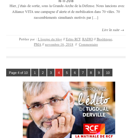
16-11-2018
Hier, j’étais de sortie, sous la Grande-Arche de la Défense. Nous lancions avec
Alliance VITA une campagne d’alerte et de mobilisation dans 70 villes. 70
rassemblements simultanés motivés par […]
Lire la suite →
Publier par :
L'équipe du blog
//
Edito RCF
,
RADIO
//
Bioéthique
,
PMA
//
novembre 16, 2018
//
Commentaire
Page 4 of 10
1
2
3
4
5
6
7
8
9
10