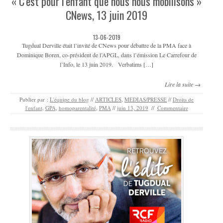
« C’est pour l’enfant que nous nous mobilisons »
CNews, 13 juin 2019
13-06-2019
Tugdual Derville était l’invité de CNews pour débattre de la PMA face à
Dominique Boren, co-président de l’APGL, dans l’émission Le Carrefour de
l’Info, le 13 juin 2019. Verbatims […]
Lire la suite →
Publier par :
L'équipe du blog
//
ARTICLES
,
MEDIAS/PRESSE
//
Droits de
l'enfant
,
GPA
,
homoparentalité
,
PMA
//
juin 13, 2019
//
Commentaire