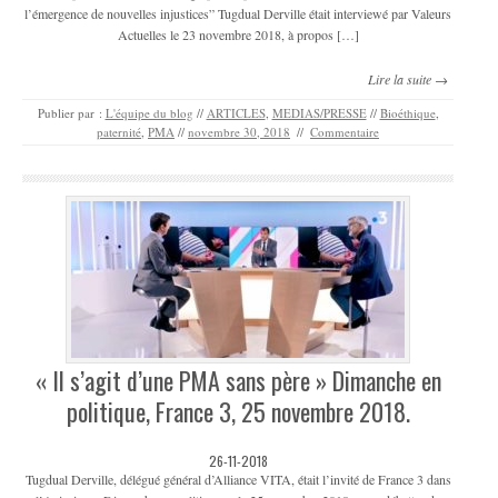
l’émergence de nouvelles injustices” Tugdual Derville était interviewé par Valeurs
Actuelles le 23 novembre 2018, à propos […]
Lire la suite →
Publier par :
L'équipe du blog
//
ARTICLES
,
MEDIAS/PRESSE
//
Bioéthique
,
paternité
,
PMA
//
novembre 30, 2018
//
Commentaire
« Il s’agit d’une PMA sans père » Dimanche en
politique, France 3, 25 novembre 2018.
26-11-2018
Tugdual Derville, délégué général d’Alliance VITA, était l’invité de France 3 dans