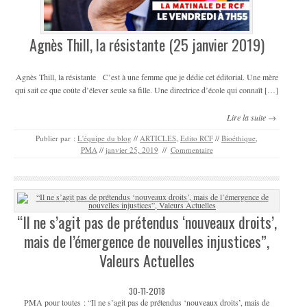
Agnès Thill, la résistante (25 janvier 2019)
Agnès Thill, la résistante C’est à une femme que je dédie cet éditorial. Une mère
qui sait ce que coûte d’élever seule sa fille. Une directrice d’école qui connaît […]
Lire la suite →
Publier par :
L'équipe du blog
//
ARTICLES
,
Edito RCF
//
Bioéthique
,
PMA
//
janvier 25, 2019
//
Commentaire
“Il ne s’agit pas de prétendus ‘nouveaux droits’,
mais de l’émergence de nouvelles injustices”,
Valeurs Actuelles
30-11-2018
PMA pour toutes : “Il ne s’agit pas de prétendus ‘nouveaux droits’, mais de